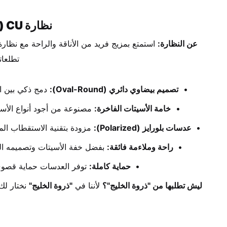
نظارة CU (سي يو) الشمسية – تناغم التصميم الكلاسيكي والجودة العصرية
عن النظارة:
 استمتع بمزيج فريد من الأناقة والراحة مع نظارة
تطلعات
تصميم بيضاوي دائري (Oval-Round):
 دمج ذكي بين ا
خامة الأسيتات الفاخرة:
 مصنوعة من أجود أنواع الأسي
عدسات بلورايز (Polarized):
 مزودة بتقنية الاستقطاب ال
راحة وملاءمة فائقة:
 بفضل خفة الأسيتات وتصميمه اله
حماية كاملة:
 توفر العدسات حماية قصوى
ليش تطلبها من "ذروة الخليج"؟
 لأننا في 
"ذروة الخليج"
 نختار لك