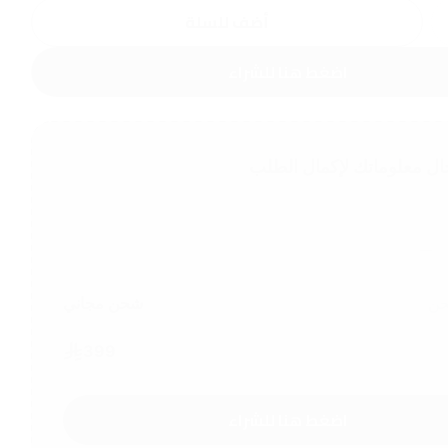
أضف للسلة
اضغط هنا للشراء
ال معلوماتك لإكمال الطلب
حن
شحن مجاني
399
اضغط هنا للشراء