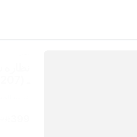
نسائي
نظاره 
ـ CU (ps56207)
شمسيه للجنسي
399
20