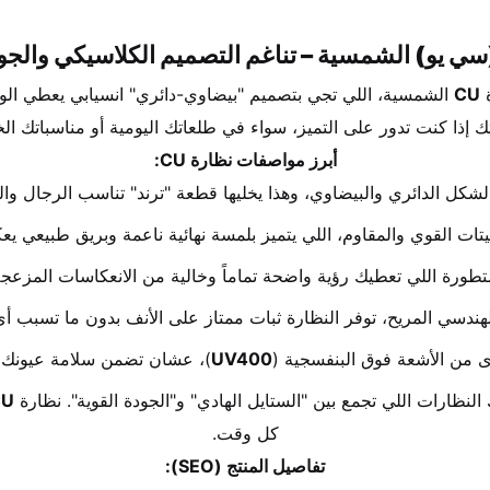
 
CU
ك إذا كنت تدور على التميز، سواء في طلعاتك اليومية أو مناسباتك ال
أبرز مواصفات نظارة CU:
لشكل الدائري والبيضاوي، وهذا يخليها قطعة "ترند" تناسب الرجال وا
تات القوي والمقاوم، اللي يتميز بلمسة نهائية ناعمة وبريق طبيعي يع
متطورة اللي تعطيك رؤية واضحة تماماً وخالية من الانعكاسات المزعج
ندسي المريح، توفر النظارة ثبات ممتاز على الأنف بدون ما تسبب أي
 من الأشعة فوق البنفسجية (
UV400
)، عشان تضمن سلامة عيونك 
 النظارات اللي تجمع بين "الستايل الهادي" و"الجودة القوية". نظارة 
CU
كل وقت.
تفاصيل المنتج (SEO):