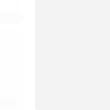
1
يرجى ادخ
عدد القطع
1
تكلفة الش
الاجمالي