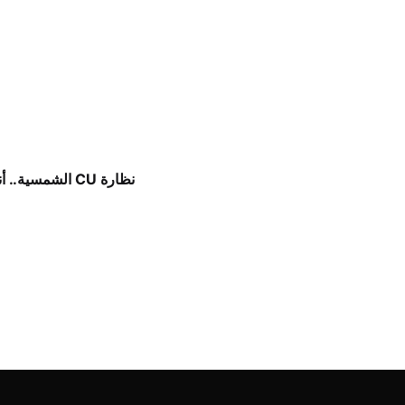
نظارة CU الشمسية.. أناقة كلاسيكية برؤية مستقبلية.