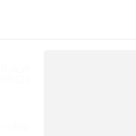
فريم رجالي
2612)
اطار مستطيل
الانف العريض
410
20