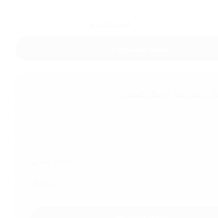
أضف للسلة
اضغط هنا للشراء
ال معلوماتك لإكمال الطلب
حن
شحن مجاني
410