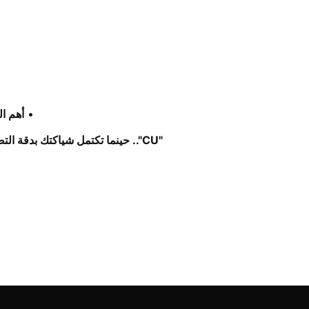
أهم ال
"CU".. حينما تكتمل شياكتك بدقة التصميم وفخامة الخامة.