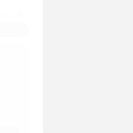
1
يرجى ادخ
عدد القطع
1
تكلفة الش
الاجمالي