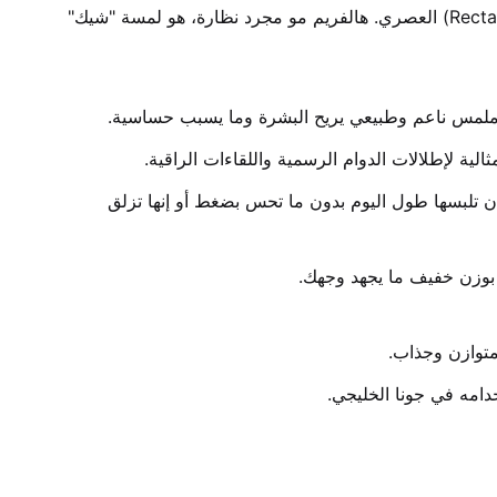
 قدمت لك فريمها الطبي بتصميمه المستطيل (Rectangular) العصري. هالفريم مو مجرد نظارة، هو لمسة "شيك" 
ت، وملمس ناعم وطبيعي يريح البشرة وما يسبب حساسية.
ية لإطلالات الدوام الرسمية واللقاءات الراقية.
 صممنا جسر النظارة بهندسة احترافية تعطي ثبات عالي ومساحة مريحة لأصحاب الأنف العريض، عشان تلبسها طول اليوم بدون ما تحس بضغط أو إنها تزلق 
بوزن خفيف ما يجهد وجهك.
متوازن وجذاب.
دامه في جونا الخليجي.