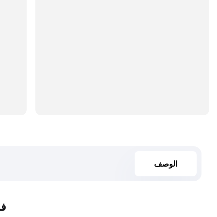
الوصف
فريم CU المست