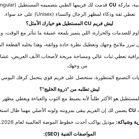
ية، ماركة 
CU
تعطي ثقة وذكاء لمظهر الرجال والنساء (Unisex) على حد سواء.
ليش فريم CU المستطيل هو خيارك الأمثل؟
مقاوم للصدمات والحرارة، اللي يتميز بلمعة عميقة ما تتأثر مع الوق
تبرز ملامح وجهك وتعطيك نظرة حادة وواثقة، وهذا يخليه القطعة المثال
من وجهك.
يات التصنيع المتطورة، ستحصل على فريم قوي يتحمل كرفك اليومي 
ليش تطلبه من "ذروة الخليج"؟
مستطيل هو الأكثر طلباً لأنه يضبط مع الثوب والعباءة ويعطي مظهر 
 
CU
 يضمن لك إن الفريم يبقى بمرونته ولونه الأصلي مهما طال استخ
ة وشياكة:
 موديل يواكب أحدث خطوط الموضة العالمية لعام 2026.
المواصفات الفنية (SEO):