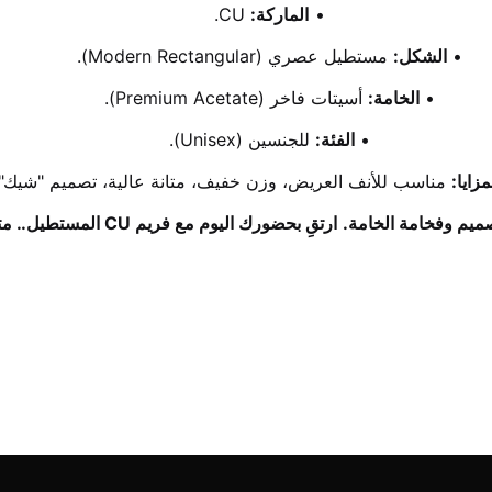
الماركة:
 CU.
الشكل:
 مستطيل عصري (Modern Rectangular).
الخامة:
 أسيتات فاخر (Premium Acetate).
الفئة:
 للجنسين (Unisex).
مزايا:
 مناسب للأنف العريض، وزن خفيف، متانة عالية، تصميم "شيك".
ارتقِ بحضورك اليوم مع فريم CU المستطيل.. متوفر الآن وحصرياً لدى "ذروة الخليج".