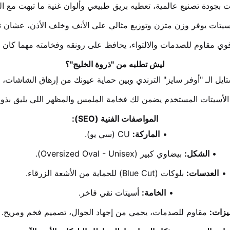
ات بجودة تصنيع عالمية، تعطيه بريق طبيعي وألوان غنية ما تبهت مع ال
أسيتات يوفر وزن متزن وتوزيع مثالي على الأنف وخلف الأذن، عشان
وي مقاوم للصدمات والالتواء، يحافظ على رونقه وفخامته مهما كان ا
ليش تطلبه من "ذروة الخليج"؟
ستايل الـ "أوفر سايز" الترندي وبين حماية عيونك من إرهاق الشاش
الأسيتات المستخدم يضمن لك فخامة الملمس والمظهر اللي يليق بذوق
المواصفات الفنية (SEO):
الماركة:
 CU (سي يو).
الشكل:
 بيضاوي كبير (Oversized Oval - Unisex).
العدسات:
 بلوكات (Blue Cut) للحماية من الأشعة الزرقاء.
الخامة:
 أسيتات نقي فاخر.
يزات:
 مقاوم للصدمات، يحمي من إجهاد الجوال، تصميم فخم ومريح.