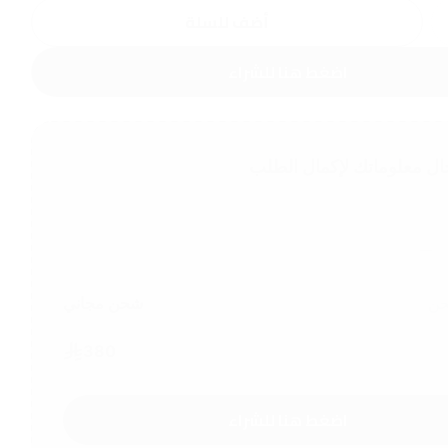
أضف للسلة
اضغط هنا للشراء
ال معلوماتك لإكمال الطلب
حن
شحن مجاني
380
اضغط هنا للشراء