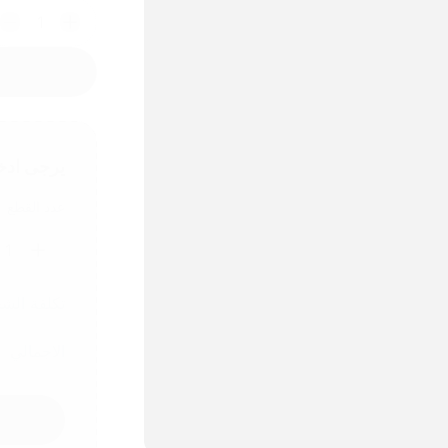
1
يرجى ادخ
عدد القطع
1
تكلفة الش
الاجمالي