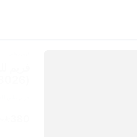
فريم رجالي
f8026)
فريم طبي لل
380
80