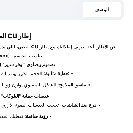
الوصف
إطار CU الطبي – فخامة التصميم البيضاوي الكبير وحماية "البلوكات" الذكية
عن الإطار:
 أعد تعريف إطلالتك مع إطار 
CU
تناسب الجنسين (
sex
تصميم بيضاوي "أوفر سايز" (Oversized Oval Design):
تغطية مثالية:
 الحجم الكبير يوفر لك
تناسق الملامح:
 الشكل البيضاوي يوازن زوايا ا
عدسات حماية "البلوكات" (Blue Cut Protection
درع ضد الشاشات:
 تحجب العدسات الضوء الأزرق ال
رؤية صافية:
 تعطيك العدس