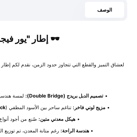
الوصف
🕶️ إطار "يور فيجن" دبل بريدج | ck
لعشاق التميز والقطع التي تتجاوز حدود الزمن، نقدم لكم إطار 
تصميم الدبل بريدج (Double Bridge):
 لمسة هندسية 
مزيج لوني فاخر:
 تناغم ساحر بين الأسود المطفي (
ack
هيكل معدني متين:
 صُنع من أجود أنواع
هندسة الراحة:
 رغم متانة المعدن، تم توزيع ا