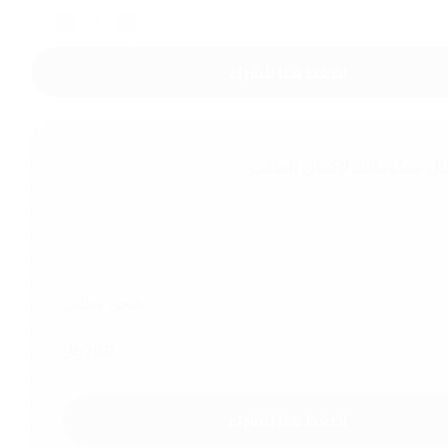
1
اضغط هنا للشراء
ال معلوماتك لإكمال الطلب
حن
شحن مجاني
299
اضغط هنا للشراء