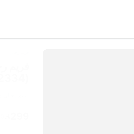
فريم رجالي
d2334)
فريم رجالي مع
299
50