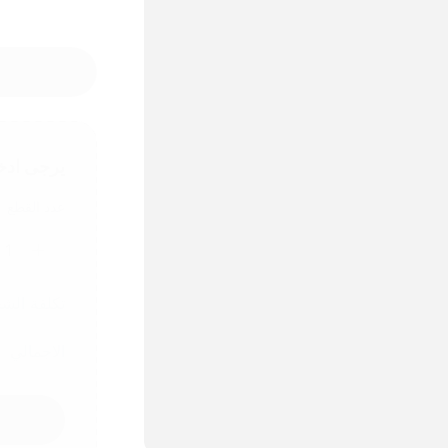
يرجى ادخ
عدد القطع
1
تكلفة الش
الاجمالي