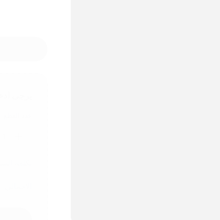
يرجى ادخ
عدد القطع
1
تكلفة الش
الاجمالي