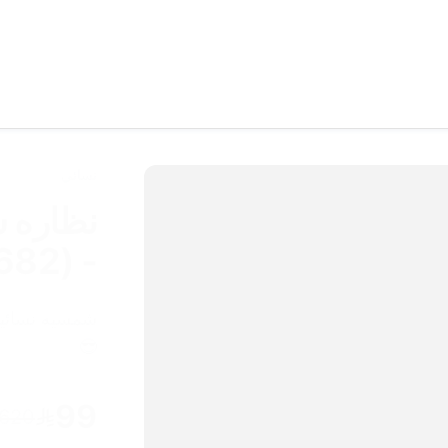
نسائي
نظاره 
- ray ci (5682)
شمسيه نسائيه
😎
99
620