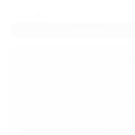
1
اضغط هنا للشراء
ال معلوماتك لإكمال الطلب
حن
شحن مجاني
99