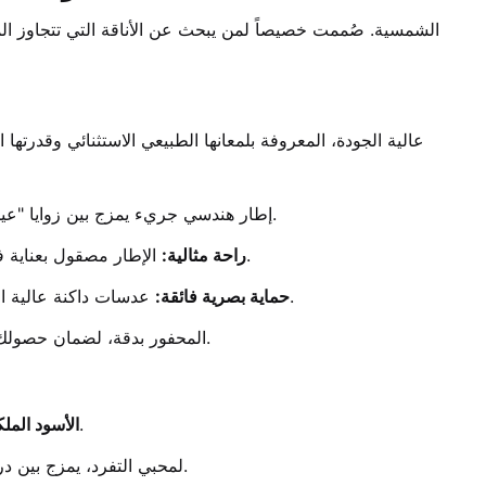
 إطار هندسي جريء يمزج بين زوايا "عين القطة" العصرية والإطار العريض، ليمنح وجهك تحديداً جذاباً وإطلالة قوية.
 الإطار مصقول بعناية فائقة ليوفر راحة تامة عند منطقة الأنف وخلف الأذن، مما يجعلها مثالية للارتداء لساعات طويلة.
راحة مثالية:
 عدسات داكنة عالية الوضوح، مصممة خصيصاً لتوفير رؤية مريحة وحماية عينيك من وهج الشمس القوي في أجوائنا العربية.
حماية بصرية فائقة:
 المحفور بدقة، لضمان حصولك على منتج أصلي وفاخر.
 لعشاق الكلاسيكية والأناقة التي لا تنتهي.. الخيار الأمثل لكل مناسبة.
الأسود المل
 لمحبي التفرد، يمزج بين درجات البني والعسلي بتموجات ساحرة تضفي طابعاً دافئاً وعصرياً.