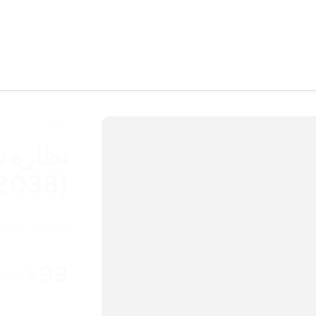
نسائي
نظاره ش
2038)
شمسيه فريمل
99
590