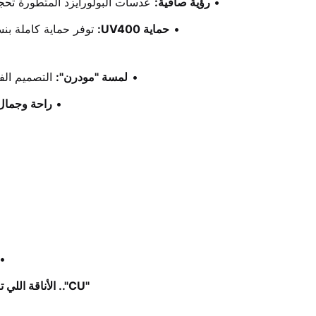
رؤية صافية:
 عدسات البولورايزد المتطورة تحج
حماية UV400:
 توفر حماية كاملة بنس
لمسة "مودرن":
 التصميم ال
راحة وجمال
"CU".. الأناقة اللي تبرز تفاصيلكِ بوضوح ورقّة.