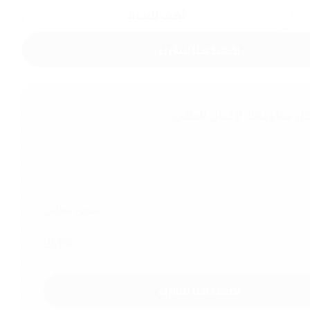
أضف للسلة
اضغط هنا للشراء
ال معلوماتك لإكمال الطلب
حن
شحن مجاني
99
اضغط هنا للشراء