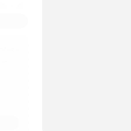
1
يرجى ادخ
عدد القطع
1
تكلفة الش
الاجمالي