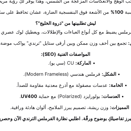
ب الوهج والانعكاسات المزعجة من الشمس، وهذا يوفر لكِ رؤية مريحة 
بة 
100%
 من الأشعة فوق البنفسجية الضارة، عشان تحافظ على سلام
ليش تطلبينها من "ذروة الخليج"؟
فرملس يضبط مع كل أنواع العباءات والإطلالات، ويعطيكِ لوك عصري
:
 تجمع بين أخف وزن ممكن وبين أرقى ستايل "ترندي" يواكب موضة ا
المواصفات الفنية (SEO):
الماركة:
 CU (سي يو).
الشكل:
 فرملس هندسي (Modern Frameless).
الخامة:
 عدسات مصقولة مع أذرع معدنية مقاومة للصدأ.
العدسات:
 بولورايزد (Polarized) مع حماية 
UV400
.
المميزات:
 وزن ريشة، تصميم يبرز الملامح، ألوان هادئة وراقية.
اطلبي نظارة الفرملس الترندي الآن وحصرياً