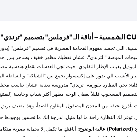
يء
صيحات الموضة "الترندي"، عشان تعطيكِ مظهر خفيف وساحر يبرز جم
ار الأنسب للي تدور على إكسسوار يجمع بين "الشياكة" والبساطة الم
بة:
 تجي النظارة بفورمة "ترندي" مدروسة بعناية عشان تناسب مختل
لتصميم المسحوب قليلاً يعطي الوجه مظهر أكثر شباب وجاذبية (ليفتنج
ت بأذرع نحيفة من المعدن المصقول المقاوم للصدأ، وهذا يضيف بريق
، توفر لكِ النظارة راحة ما لها مثيل، لدرجة إنكِ ما تحسين بوجودها 
لوضوح:
 أناقتكِ ما تكمل إلا بحماية بصرية متك