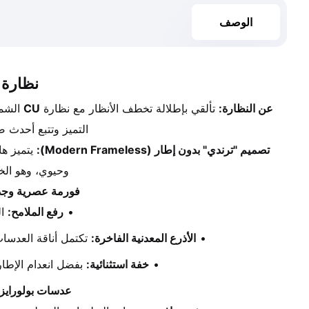
الوصف
نظارة CU الشمسية – أناقة الـ "فرملس" بتصميم "ترندي" جر
عن النظارة:
 تألقي بإطلالة تخطف الأنظار مع نظارة 
CU
التميز وتتبع أحدث 
تصميم "ترندي" بدون إطار (Modern Frameless):
وحيوي، وهو الخي
فورمة عصرية وجذا
رفع الملامح:
 ا
الأذرع المعدنية الفاخرة:
 تكتمل أناقة العدسا
خفة استثنائية:
 بفضل انعدام الإطار
عدسات بولورايزد (Polarized) عالية ا