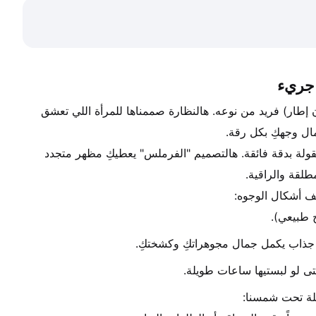
 الشمسية، اللي تجسد مفهوم الفخامة العصرية في تصميم "فرملس" (بدون إطار) فريد من نوعه. هالنظارة صممناها للمرأة اللي تعشق 
ال وجهكِ بكل رقة.
 يتميز هالموديل بغياب الإطار التقليدي، حيث تجي العدسات بقطع هندسية مصقولة بدقة فائقة. هالتصميم "الفرملس" يعطيكِ مظهر متجدد 
طلقة والراقية.
ف أشكال الوجوه:
 طبيعي).
 جذاب يكمل جمال مجوهراتكِ وكشختكِ.
حتى لو لبستيها ساعات طويلة.
املة تحت شمسنا: